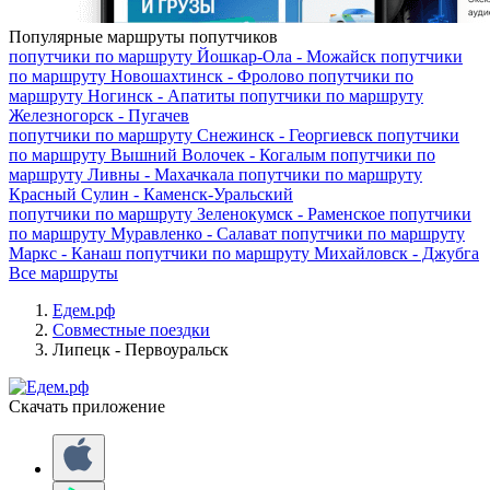
Популярные маршруты попутчиков
попутчики по маршруту
Йошкар-Ола - Можайск
попутчики
по маршруту
Новошахтинск - Фролово
попутчики по
маршруту
Ногинск - Апатиты
попутчики по маршруту
Железногорск - Пугачев
попутчики по маршруту
Снежинск - Георгиевск
попутчики
по маршруту
Вышний Волочек - Когалым
попутчики по
маршруту
Ливны - Махачкала
попутчики по маршруту
Красный Сулин - Каменск-Уральский
попутчики по маршруту
Зеленокумск - Раменское
попутчики
по маршруту
Муравленко - Салават
попутчики по маршруту
Маркс - Канаш
попутчики по маршруту
Михайловск - Джубга
Все маршруты
Едем.рф
Совместные поездки
Липецк - Первоуральск
Скачать приложение