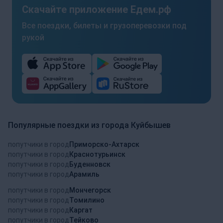
Скачайте приложение Едем.рф
Все поездки, билеты и грузоперевозки под
рукой
Популярные поездки из города Куйбышев
попутчики в город
Приморско-Ахтарск
попутчики в город
Краснотурьинск
попутчики в город
Буденновск
попутчики в город
Арамиль
попутчики в город
Мончегорск
попутчики в город
Томилино
попутчики в город
Каргат
попутчики в город
Тейково