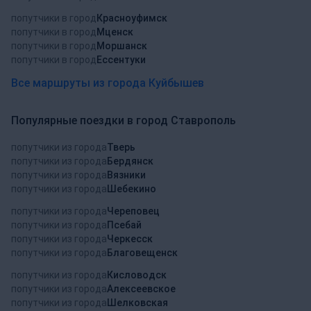
попутчики в город
Красноуфимск
попутчики в город
Мценск
попутчики в город
Моршанск
попутчики в город
Ессентуки
Все маршруты из города Куйбышев
Популярные поездки в город Ставрополь
попутчики из города
Тверь
попутчики из города
Бердянск
попутчики из города
Вязники
попутчики из города
Шебекино
попутчики из города
Череповец
попутчики из города
Псебай
попутчики из города
Черкесск
попутчики из города
Благовещенск
попутчики из города
Кисловодск
попутчики из города
Алексеевское
попутчики из города
Шелковская