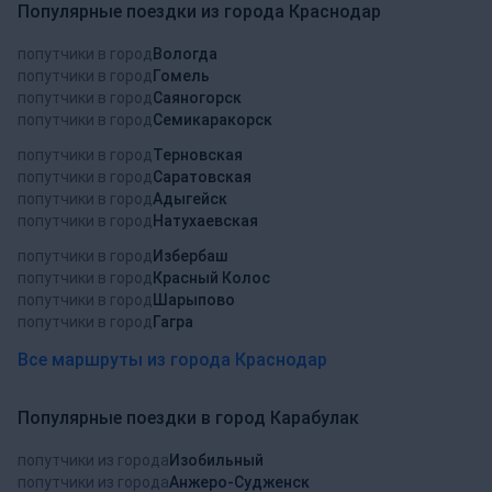
Популярные поездки из города Краснодар
попутчики в город
Вологда
попутчики в город
Гомель
попутчики в город
Саяногорск
попутчики в город
Семикаракорск
попутчики в город
Терновская
попутчики в город
Саратовская
попутчики в город
Адыгейск
попутчики в город
Натухаевская
попутчики в город
Избербаш
попутчики в город
Красный Колос
попутчики в город
Шарыпово
попутчики в город
Гагра
Все маршруты из города Краснодар
Популярные поездки в город Карабулак
попутчики из города
Изобильный
попутчики из города
Анжеро-Судженск