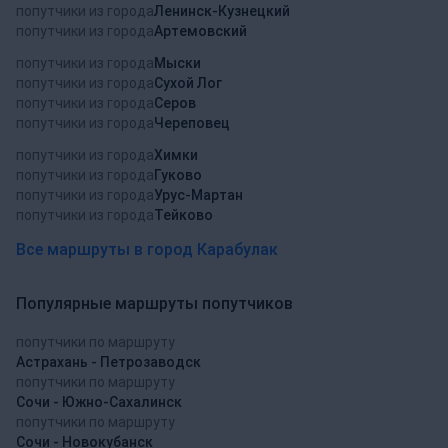
попутчики из города
Ленинск-Кузнецкий
попутчики из города
Артемовский
попутчики из города
Мыски
попутчики из города
Сухой Лог
попутчики из города
Серов
попутчики из города
Череповец
попутчики из города
Химки
попутчики из города
Гуково
попутчики из города
Урус-Мартан
попутчики из города
Тейково
Все маршруты в город Карабулак
Популярные маршруты попутчиков
попутчики по маршруту
Астрахань - Петрозаводск
попутчики по маршруту
Сочи - Южно-Сахалинск
попутчики по маршруту
Сочи - Новокубанск