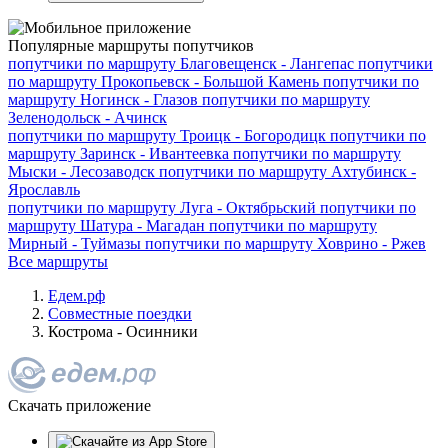
Популярные маршруты попутчиков
попутчики по маршруту
Благовещенск - Лангепас
попутчики
по маршруту
Прокопьевск - Большой Камень
попутчики по
маршруту
Ногинск - Глазов
попутчики по маршруту
Зеленодольск - Ачинск
попутчики по маршруту
Троицк - Богородицк
попутчики по
маршруту
Заринск - Ивантеевка
попутчики по маршруту
Мыски - Лесозаводск
попутчики по маршруту
Ахтубинск -
Ярославль
попутчики по маршруту
Луга - Октябрьский
попутчики по
маршруту
Шатура - Магадан
попутчики по маршруту
Мирный - Туймазы
попутчики по маршруту
Ховрино - Ржев
Все маршруты
Едем.рф
Совместные поездки
Кострома - Осинники
Скачать приложение