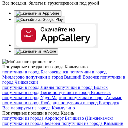
Все поездки, билеты и грузоперевозки под рукой
Популярные поездки из города Кольчугино
попутчики в город
Благовещенск
попутчики в город
Миллерово
попутчики в город
Вышний Волочек
попутчики в
город
Чайковский
попутчики в город
Ливны
попутчики в город
Вольск
попутчики в город
Грязи
попутчики в город
Егорьевск
попутчики в город
Урус-Мартан
попутчики в город
Арзамас
попутчики в город
Люберцы
попутчики в город
Богородск
Все маршруты из города Кольчугино
Популярные поездки в город Казань
попутчики из города
Аэропорт Бегишево (Нижнекамск)
попутчики из города
Белебей
попутчики из города
Камышин