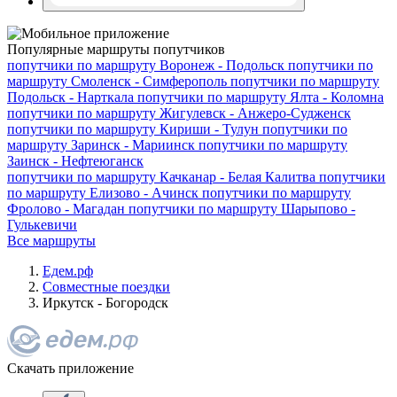
Популярные маршруты попутчиков
попутчики по маршруту
Воронеж - Подольск
попутчики по
маршруту
Смоленск - Симферополь
попутчики по маршруту
Подольск - Нарткала
попутчики по маршруту
Ялта - Коломна
попутчики по маршруту
Жигулевск - Анжеро-Судженск
попутчики по маршруту
Кириши - Тулун
попутчики по
маршруту
Заринск - Мариинск
попутчики по маршруту
Заинск - Нефтеюганск
попутчики по маршруту
Качканар - Белая Калитва
попутчики
по маршруту
Елизово - Ачинск
попутчики по маршруту
Фролово - Магадан
попутчики по маршруту
Шарыпово -
Гулькевичи
Все маршруты
Едем.рф
Совместные поездки
Иркутск - Богородск
Скачать приложение