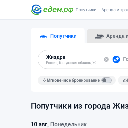
Попутчики
Аренда и тра
Попутчики
Аренда 
Г
Россия, Калужская область, Жиздринский район
Мгновенное бронирование
Попутчики из города Жи
10 авг,
Понедельник