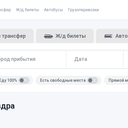
нсфер
Ж/д билеты
Автобусы
Грузоперевозки
и трансфер
Ж/д билеты
Авто
ород прибытия
Дата
Еду 100%
Есть свободные места
Прямой м
здра