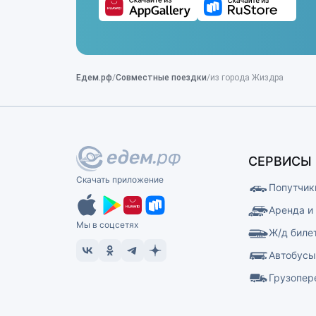
Едем.рф
Совместные поездки
из города Жиздра
СЕРВИСЫ
Скачать приложение
Попутчик
Аренда и
Мы в соцсетях
Ж/д биле
Автобус
Грузопер