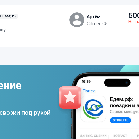
50
10 авг, пн
Артём
Нет 
Citroen C5
осу
ение
евозки под рукой