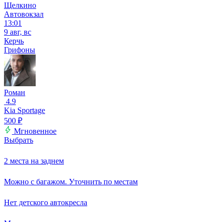
Щелкино
Автовокзал
13:01
9 авг, вс
Керчь
Грифоны
Роман
4.9
Kia Sportage
500
₽
Мгновенное
Выбрать
2 места на заднем
Можно с багажом. Уточнить по местам
Нет детского автокресла