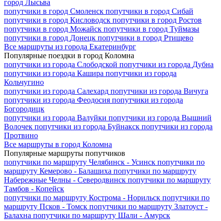
город
Лысьва
попутчики в город
Смоленск
попутчики в город
Сибай
попутчики в город
Кисловодск
попутчики в город
Ростов
попутчики в город
Можайск
попутчики в город
Туймазы
попутчики в город
Донецк
попутчики в город
Ртищево
Все маршруты из города Екатеринбург
Популярные поездки в город Коломна
попутчики из города
Слободской
попутчики из города
Дубна
попутчики из города
Кашира
попутчики из города
Кольчугино
попутчики из города
Салехард
попутчики из города
Вичуга
попутчики из города
Феодосия
попутчики из города
Богородицк
попутчики из города
Валуйки
попутчики из города
Вышний
Волочек
попутчики из города
Буйнакск
попутчики из города
Протвино
Все маршруты в город Коломна
Популярные маршруты попутчиков
попутчики по маршруту
Челябинск - Усинск
попутчики по
маршруту
Кемерово - Балашиха
попутчики по маршруту
Набережные Челны - Северодвинск
попутчики по маршруту
Тамбов - Копейск
попутчики по маршруту
Кострома - Норильск
попутчики по
маршруту
Псков - Томск
попутчики по маршруту
Златоуст -
Балахна
попутчики по маршруту
Шали - Амурск