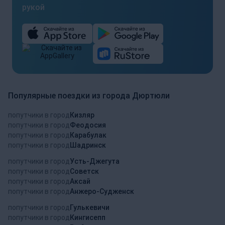
рукой
Популярные поездки из города Дюртюли
попутчики в город
Кизляр
попутчики в город
Феодосия
попутчики в город
Карабулак
попутчики в город
Шадринск
попутчики в город
Усть-Джегута
попутчики в город
Советск
попутчики в город
Аксай
попутчики в город
Анжеро-Судженск
попутчики в город
Гулькевичи
попутчики в город
Кингисепп