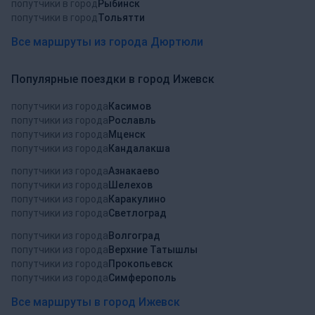
попутчики в город
Рыбинск
попутчики в город
Тольятти
Все маршруты из города Дюртюли
Популярные поездки в город Ижевск
попутчики из города
Касимов
попутчики из города
Рославль
попутчики из города
Мценск
попутчики из города
Кандалакша
попутчики из города
Азнакаево
попутчики из города
Шелехов
попутчики из города
Каракулино
попутчики из города
Светлоград
попутчики из города
Волгоград
попутчики из города
Верхние Татышлы
попутчики из города
Прокопьевск
попутчики из города
Симферополь
Все маршруты в город Ижевск