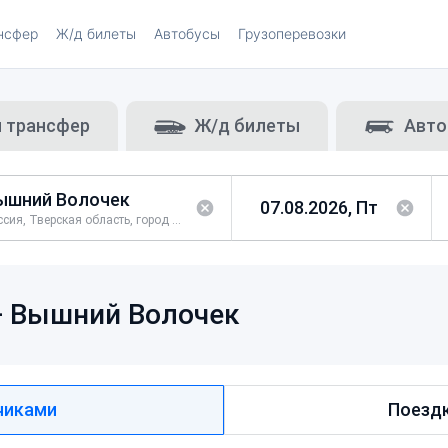
нсфер
Ж/д билеты
Автобусы
Грузоперевозки
и трансфер
Ж/д билеты
Авто
Россия, Тверская область, город Вышний Волочек
—
Вышний Волочек
чиками
Поездк