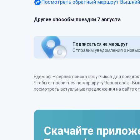
Посмотреть обратный маршрут
Вышний 
Другие способы поездки 7 августа
Подписаться на маршрут
Отправим уведомления о новых 
Едем.рф – сервис поиска попутчиков для поездок
точно найдете подходящий по дате и времени вари
Чтобы отправиться по маршруту Черногорск - Вы
Все, что вам нужно – забронировать место, ут
посмотреть актуальные предложения на сайте от
Скачайте прилож