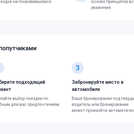
оездке на понравившемся
основе принципов вс
уважения.
 попутчиками
2
3
берите подходящий
Забронируйте место в
риант
автомобиле
лайте выбор поездки по
Ваше бронирование подтверд
бным для вас предпочтениям.
водитель или бронирование
может произойти автоматичес