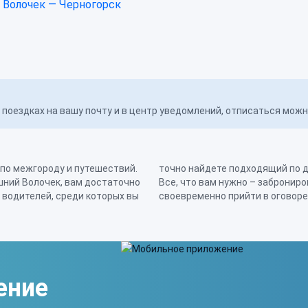
Волочек — Черногорск
поездках на вашу почту и в центр уведомлений, отписаться мож
 по межгороду и путешествий.
ант выезда из города в город.
шний Волочек, вам достаточно
очнить детали у попутчика и
 водителей, среди которых вы
своевременно прийти в оговоре
ение