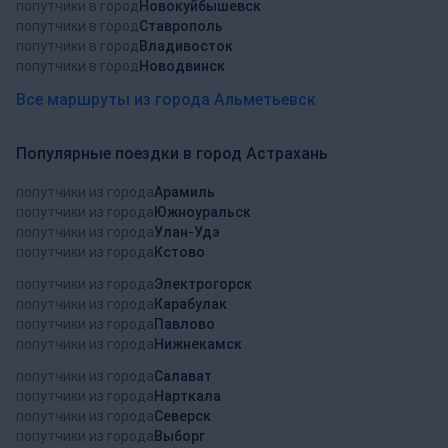
попутчики в город
Новокуйбышевск
попутчики в город
Ставрополь
попутчики в город
Владивосток
попутчики в город
Новодвинск
Все маршруты из города Альметьевск
Популярные поездки в город Астрахань
попутчики из города
Арамиль
попутчики из города
Южноуральск
попутчики из города
Улан-Удэ
попутчики из города
Кстово
попутчики из города
Электрогорск
попутчики из города
Карабулак
попутчики из города
Павлово
попутчики из города
Нижнекамск
попутчики из города
Салават
попутчики из города
Нарткала
попутчики из города
Северск
попутчики из города
Выборг