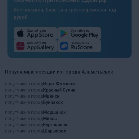
Все поездки, билеты и грузоперевозки под
рукой
Популярные поездки из города Альметьевск
попутчики в город
Наро-Фоминск
попутчики в город
Красный Сулин
попутчики в город
Мценск
попутчики в город
Буйнакск
попутчики в город
Моршанск
попутчики в город
Миасс
попутчики в город
Курганинск
попутчики в город
Шарыпово