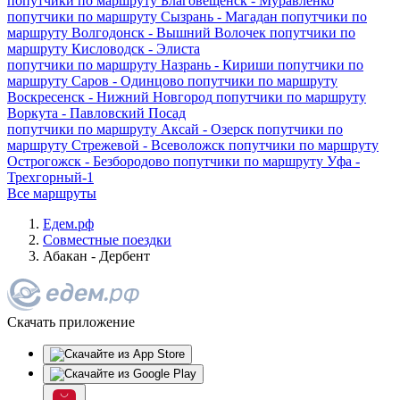
попутчики по маршруту
Благовещенск - Муравленко
попутчики по маршруту
Сызрань - Магадан
попутчики по
маршруту
Волгодонск - Вышний Волочек
попутчики по
маршруту
Кисловодск - Элиста
попутчики по маршруту
Назрань - Кириши
попутчики по
маршруту
Саров - Одинцово
попутчики по маршруту
Воскресенск - Нижний Новгород
попутчики по маршруту
Воркута - Павловский Посад
попутчики по маршруту
Аксай - Озерск
попутчики по
маршруту
Стрежевой - Всеволожск
попутчики по маршруту
Острогожск - Безбородово
попутчики по маршруту
Уфа -
Трехгорный-1
Все маршруты
Едем.рф
Совместные поездки
Абакан - Дербент
Скачать приложение