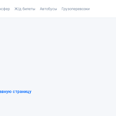
нсфер
Ж/д билеты
Автобусы
Грузоперевозки
авную страницу