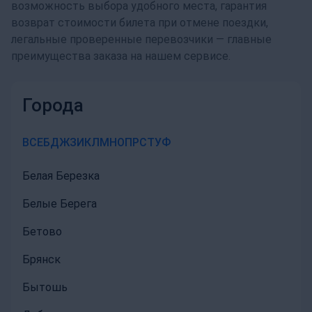
возможность выбора удобного места, гарантия
возврат стоимости билета при отмене поездки,
легальные проверенные перевозчики — главные
преимущества заказа на нашем сервисе.
Города
ВСЕ
Б
Д
Ж
З
И
К
Л
М
Н
О
П
Р
С
Т
У
Ф
Белая Березка
Белые Берега
Бетово
Брянск
Бытошь