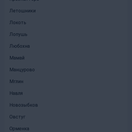
Летошники
Локоть
Лопушь
Любохна
Мамай
Манцурово
Мглин
Навля
Новозыбков
Овстуг
Орменка