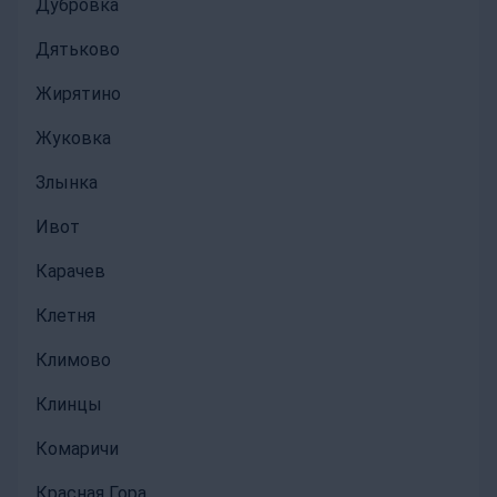
Дубровка
Дятьково
Жирятино
Жуковка
Злынка
Ивот
Карачев
Клетня
Климово
Клинцы
Комаричи
Красная Гора