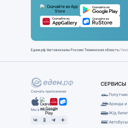
Едем.рф
Автовокзалы России
Тюменская область
Ува
СЕРВИСЫ
Скачать приложение
Попутчик
Аренда и
Мы в соцсетях
Ж/д биле
Автобус