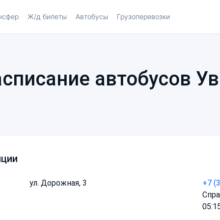
нсфер
Ж/д билеты
Автобусы
Грузоперевозки
асписание автобусов У
нции
ул. Дорожная, 3
+7 (
Спра
05:1